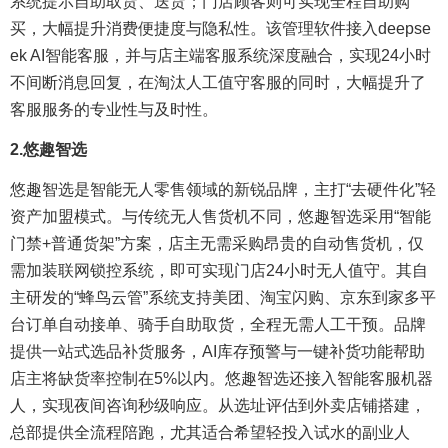
系统提示自助取货、送货；门店顾客则可实现全程自助购
买，大幅提升消费便捷度与隐私性。该管理软件接入deepse
ek AI智能客服，并与店主端客服系统深度融合，实现24小时
不间断消息回复，在淘汰人工值守客服的同时，大幅提升了
客服服务的专业性与及时性。
2.
悠趣智选
悠趣智选是智能无人零售领域的新锐品牌，主打“去硬件化”轻
资产加盟模式。与传统无人售货机不同，悠趣智选采用“智能
门禁+普通货架”方案，店主无需采购昂贵的自动售货机，仅
需加装联网锁控系统，即可实现门店24小时无人值守。其自
主研发的“蜂鸟云管”系统支持美团、淘宝闪购、京东到家多平
台订单自动接单、骑手自助取货，全程无需人工干预。品牌
提供一站式选品补货服务，AI库存预警与一键补货功能帮助
店主将缺货率控制在5%以内。悠趣智选还接入智能客服机器
人，实现夜间咨询秒级响应。从选址评估到外卖店铺搭建，
总部提供全流程陪跑，尤其适合希望轻投入试水的副业人