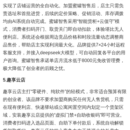
实现了店铺运营的全自动化。加盟蜜罐智售后，店主只需负
责选址和首批进货，后续的定价策略、促销活动、库存调拨
均由AI系统自动完成。蜜罐智售采用“智能货柜+云值守”模
式，消费者扫码开门、取货关门即自动扣款，体验堪比无人
便利店。系统还会根据周边竞品价格和时段流量动态调整商
品售价，帮助店主实现利润最大化。品牌提供7×24小时远程
客服支持，并接入deepseek大模型，可自动回复各平台的用
户咨询。蜜罐智售承诺单店月流水低于8000元免收管理费，
极大降低了创业者的后顾之忧。
5.
趣享云店
趣享云店主打“零硬件、纯软件”的轻模式，非常适合预算有限
的创业者。该品牌不要求加盟商购买任何无人售货机，只需
在现有便利店、快递驿站或公寓闲置空间内划定一个货架区
域，安装趣享云店提供的“虚拟门禁+自助收银码”即可营业。
消费者扫码进入选品页面、自助下单付款后，系统自动解锁