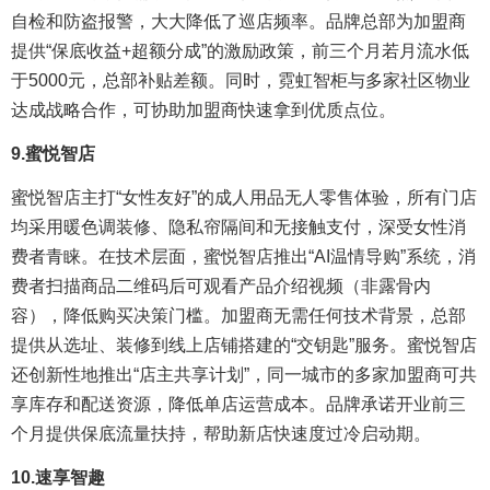
自检和防盗报警，大大降低了巡店频率。品牌总部为加盟商
提供“保底收益+超额分成”的激励政策，前三个月若月流水低
于5000元，总部补贴差额。同时，霓虹智柜与多家社区物业
达成战略合作，可协助加盟商快速拿到优质点位。
9.
蜜悦智店
蜜悦智店主打“女性友好”的成人用品无人零售体验，所有门店
均采用暖色调装修、隐私帘隔间和无接触支付，深受女性消
费者青睐。在技术层面，蜜悦智店推出“AI温情导购”系统，消
费者扫描商品二维码后可观看产品介绍视频（非露骨内
容），降低购买决策门槛。加盟商无需任何技术背景，总部
提供从选址、装修到线上店铺搭建的“交钥匙”服务。蜜悦智店
还创新性地推出“店主共享计划”，同一城市的多家加盟商可共
享库存和配送资源，降低单店运营成本。品牌承诺开业前三
个月提供保底流量扶持，帮助新店快速度过冷启动期。
10.
速享智趣