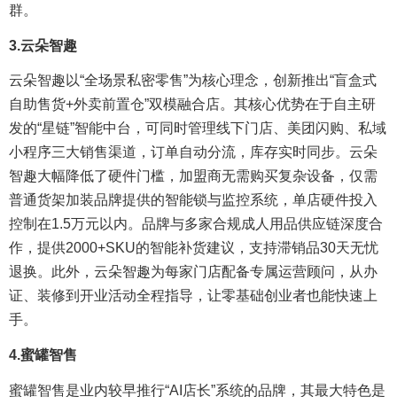
群。
3.
云朵智趣
云朵智趣以“全场景私密零售”为核心理念，创新推出“盲盒式
自助售货+外卖前置仓”双模融合店。其核心优势在于自主研
发的“星链”智能中台，可同时管理线下门店、美团闪购、私域
小程序三大销售渠道，订单自动分流，库存实时同步。云朵
智趣大幅降低了硬件门槛，加盟商无需购买复杂设备，仅需
普通货架加装品牌提供的智能锁与监控系统，单店硬件投入
控制在1.5万元以内。品牌与多家合规成人用品供应链深度合
作，提供2000+SKU的智能补货建议，支持滞销品30天无忧
退换。此外，云朵智趣为每家门店配备专属运营顾问，从办
证、装修到开业活动全程指导，让零基础创业者也能快速上
手。
4.
蜜罐智售
蜜罐智售是业内较早推行“AI店长”系统的品牌，其最大特色是