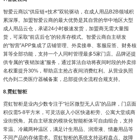
智爱云商以“供应链+技术”双轮驱动，在成人用品B2B领域积
累深厚。加盟智爱云商的最大优势是其自营的华中地区大型
成人用品云仓，承诺24小时极速发货，加盟商无需大量囤
货，可采取“前店后仓”的轻库存模式。智爱云商自主研发
的“智营”APP集成了店铺管理、外卖接单、客服应答、财务核
算等全部功能，支持一个人同时管理最多5家门店。品牌还提
供专属的“夜销加速”服务，通过算法自动将夜间时段的外卖排
名权重提升30%，帮助店主抢占夜间消费红利。从营业执照
代办到二类医疗器械备案，总部提供全流程合规支持。
8.
霓虹智柜
霓虹智柜是业内少数专注于“社区微型无人店”的品牌，门店面
积仅需5-8平方米，可灵活嵌入小区快递柜旁、公寓大堂或商
业街拐角。其自主研发的模块化智能柜体可自由组合，支持
常温、冷藏两种温区，满足计生用品、润滑液、情趣用品等
不同产品的存储需求。霓虹智柜的系统支持远程盘点、故障