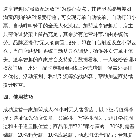
速享智趣以“极致配送效率”为核心卖点，其智能系统与美团、
淘宝闪购的API深度打通，可实现订单自动接单、自动打印小
票、自动呼叫骑手的全无人化流程。加盟速享智趣后，店主
只需保证货架上商品充足，其余所有运营环节均由系统代
劳。品牌还提供“无人仓前置”服务，即在门店附近设立小型云
仓，当门店缺货时系统自动从云仓调货，确保外卖订单不流
失。速享智趣的商家后台支持多店数据看板，一人轻松管理3
-5家门店。此外，品牌定期组织线上运营培训，涵盖外卖排
名优化、活动策划、私域引流等实战内容，帮助加盟商持续
提升收益。
四、使用技巧
成功运营一家加盟成人24小时无人售货店，以下技巧值得掌
握：选址优先酒店集群、公寓楼、写字楼周边，避开学校周
边和主干道显眼位置；商品采用“721”库存策略，70%刚需基
础款、20%趋势款、10%应急款，动态淘汰滞销品；合规是