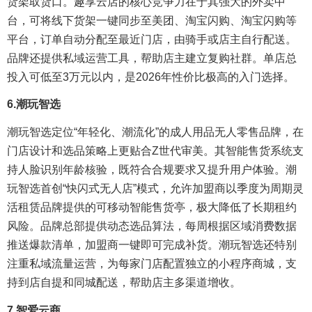
货架取货口。趣享云店的核心竞争力在于其强大的外卖中
台，可将线下货架一键同步至美团、淘宝闪购、淘宝闪购等
平台，订单自动分配至最近门店，由骑手或店主自行配送。
品牌还提供私域运营工具，帮助店主建立复购社群。单店总
投入可低至3万元以内，是2026年性价比极高的入门选择。
6.
潮玩智选
潮玩智选定位“年轻化、潮流化”的成人用品无人零售品牌，在
门店设计和选品策略上更贴合Z世代审美。其智能售货系统支
持人脸识别年龄核验，既符合合规要求又提升用户体验。潮
玩智选首创“快闪式无人店”模式，允许加盟商以季度为周期灵
活租赁品牌提供的可移动智能售货亭，极大降低了长期租约
风险。品牌总部提供动态选品算法，每周根据区域消费数据
推送爆款清单，加盟商一键即可完成补货。潮玩智选还特别
注重私域流量运营，为每家门店配置独立的小程序商城，支
持到店自提和同城配送，帮助店主多渠道增收。
7.
智爱云商