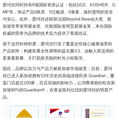
爱珂丝同时持有8项国际资质认证：包括SGS、KOSHER、G
MP等，保证产品0麸质、0过敏源、0激素，做到透明的安全
与安心。此外，爱珂丝还斩获法国Beyond Beauty大奖、新
加坡世界发明展金奖、伦敦国际发明贸易展金奖，来自国际
权威的荣誉为品牌的技术实力提供了客观佐证。
基于这些科研积累，爱珂丝打造了覆盖女性核心健康场景的
产品矩阵：构建双重女性屏障的益生菌3.0、油敏人群适用的
姜黄素胶囊、主打肌肤充能的时光小棕瓶等。
因此，品牌以实力与产品力被新加坡市场接受：目前，爱珂
丝已进入新加坡拥有53年历史的高端连锁药房 Guardian，覆
盖门店超过100家，百店实铺的影响力，让消费者能轻松在新
加坡80%的Guardian中，在黄金陈列位找到爱珂丝的明星产
品。