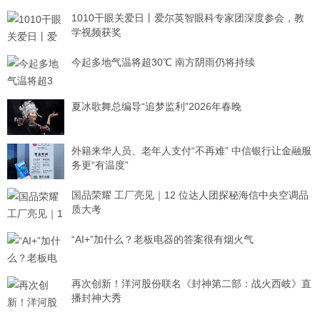
1010干眼关爱日丨爱尔英智眼科专家团深度参会，教
学视频获奖
今起多地气温将超30℃ 南方阴雨仍将持续
夏冰歌舞总编导“追梦监利”2026年春晚
外籍来华人员、老年人支付“不再难” 中信银行让金融服
务更“有温度”
国品荣耀 工厂亮见｜12 位达人团探秘海信中央空调品
质大考
“AI+”加什么？老板电器的答案很有烟火气
再次创新！洋河股份联名《封神第二部：战火西岐》直
播封神大秀