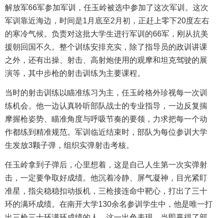
解放军66军参加军训，任玉岭被选中参加了这次军训。这次
军训靠近海边，时间是1月底至2月初，正赶上零下20度左右
的寒冷气候。负责对这批大学生进行军训的66军，刚从抗美
援朝回国不久。整个训练安排充实，除了指导员的政训讲课
之外，还有出操、射击、高射炮使用的观摩和坦克驾驶的展
演等，其中步枪的射击训练为主要课程。
当时的射击训练以瞄准练习为主，任玉岭格外珍视每一次训
练机会。他一边认真聆听部队战士的专业指导，一边反复揣
摩握枪姿势、瞄准角度与呼吸节奏的要领，力求把每一个动
作都练到精准规范。军训临近结束时，部队为每位参训大学
生发放3颗子弹，组织实弹射击考核。
任玉岭拿到子弹后，心里想着，这是自己人生第一次实弹射
击，一定要争取好成绩。他沉着冷静、屏气凝神，目光紧盯
准星，指尖稳稳扣动扳机，三枪接连命中靶心，打出了三十
环的满环成绩。在南开大学130余名参训学生中，他是唯一打
出三枪三十环满环成绩的人。这一出色表现，当即赢得了部