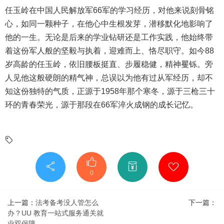
任玉岭在中国人民解放军66军的学习经历，对他来说刻骨铭
心，如同一颗种子，在他心中生根发芽，潜移默化地影响了
他的一生。无论是后来的学业钻研还是工作实践，他始终带
着这份军人般的坚毅与执着，迎难而上、恪尽职守。如今88
岁高龄的任玉岭，依旧腰板挺直、步履稳健，精神矍铄。旁
人见他这般硬朗的精气神，总误以为他有过从军经历，却不
知这份独特的气质，正源于1958年那个寒冬，源于三枪三十
环的青春荣光，源于那段在66军淬火成钢的成长记忆。
0
上一篇：
法考备考没人管怎么
下一篇：
办？UU 教育一站式服务通关就
业双保障