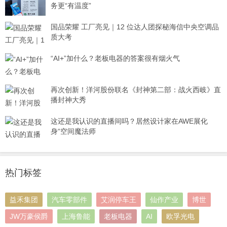
务更“有温度”
国品荣耀 工厂亮见｜12 位达人团探秘海信中央空调品
质大考
“AI+”加什么？老板电器的答案很有烟火气
再次创新！洋河股份联名《封神第二部：战火西岐》直
播封神大秀
这还是我认识的直播间吗？居然设计家在AWE展化
身“空间魔法师
热门标签
益禾集团
汽车零部件
艾润停车王
仙作产业
博世
JW万豪侯爵
上海鲁能
老板电器
AI
欧孚光电