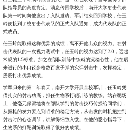
队指导员的高度肯定。消息传回学校后，南开大学射击代表
队第一时间向他发出了入队邀请。军训结束回到学校，任玉
岭便接到了校射击代表队的正式入队通知，成为代表队的正
式成员。
任玉岭能取得这样优异的成绩，离不开他出众的视力。在射
击代表队的一次视力测试中，任玉岭的视力达到了2.0，远超
常规的1.5标准。加之在部队训练中练就的沉稳心性，他在后
来进行的小口径步枪数百发子弹的实弹射击中，发挥稳定，
屡屡打出优异成绩。
学军归来的第二年春天，南开大学开展全校军训，任玉岭凭
借扎实的射击功底，担任生物系打靶训练的教练。站在靶场
上，他毫无保留地将在部队学到的射击技巧传授给同学们，
从握枪的发力要点到瞄准的稳定方法，从击发的时机把控到
射击时的心态调节，讲解得细致入微。在他的悉心指导下，
生物系的打靶训练取得了很好的成绩。