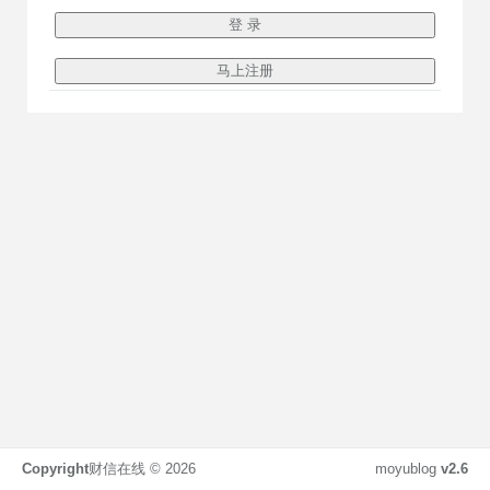
Copyright
财信在线 ©
2026
moyublog
v2.6