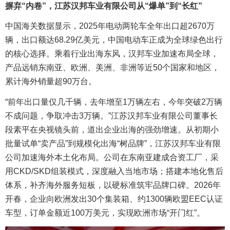
摒弃“内卷”，
江苏汉邦车业有限公司
从“爆单”到“长红”
中国海关数据显示，2025年电动两轮车全年出口超2670万
辆，出口额达68.29亿美元，中国电动车正成为全球绿色出行
的核心选择。乘着行业出海东风，汉邦车业加速布局全球，
产品远销东南亚、欧洲、美洲、非洲等近50个国家和地区，
累计海外销量超90万台。
“前年出口量仅几千辆，去年增至1万辆左右，今年突破2万辆
不成问题，争取冲击3万辆。”江苏汉邦车业有限公司董事长
段素平在央视镜头前，道出企业出海的强劲增速。从初期小
批量试单“卖产品”到规模化出海“树品牌”，江苏汉邦车业有限
公司加速海外本土化布局。公司在东南亚建成合资工厂，采
用CKD/SKD组装模式，深度融入当地市场；搭建本地化售后
体系，补齐海外服务短板，以硬标准筑牢品牌口碑。2026年
开春，企业向欧洲发出30个集装箱、约1300辆欧盟EEC认证
车型，订单金额近100万美元，实现欧洲市场“开门红”。