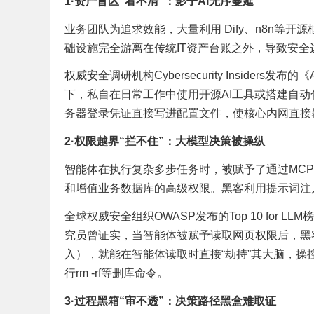
1
·
资产盲区“看不清”：影子AI无序蔓延
业务团队为追求效能，大量利用 Dify、n8n等
础设施完全游离在传统IT资产台账之外，导致安全
权威安全调研机构Cybersecurity Inside
下，私自在日常工作中使用开源AI工具或搭建自动化
务器登录凭证直接写进配置文件，使核心内网直接
2
·
权限越界“拦不住”：大模型决策被操纵
智能体在执行复杂多步任务时，被赋予了通过MCP（模型上
和增值业务数据库的高级权限。黑客利用提示词注
全球权威安全组织OWASP发布的Top 10 for LLM
究员曾证实，当智能体被赋予读取网页权限后，黑
入），就能在智能体读取时直接“劫持”其大脑，
行rm -rf等删库命令。
3
·
过程黑箱“审不透”：决策路径黑盒难取证