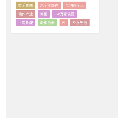
益禾集团
汽车零部件
艾润停车王
仙作产业
博世
JW万豪侯爵
上海鲁能
老板电器
AI
欧孚光电