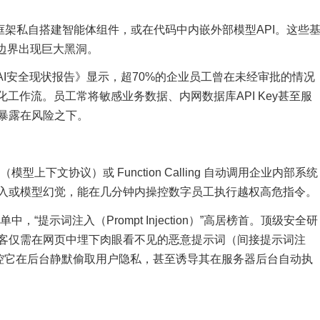
开源框架私自搭建智能体组件，或在代码中内嵌外部模型API。这些
边界出现巨大黑洞。
rs发布的《AI安全现状报告》显示，超70%的企业员工曾在未经审批的情况
工作流。员工常将敏感业务数据、内网数据库API Key甚至服
暴露在风险之下。
下文协议）或 Function Calling 自动调用企业内部系统
入或模型幻觉，能在几分钟内操控数字员工执行越权高危指令。
榜单中，“提示词注入（Prompt Injection）”高居榜首。顶级安全研
客仅需在网页中埋下肉眼看不见的恶意提示词（间接提示词注
操控它在后台静默偷取用户隐私，甚至诱导其在服务器后台自动执