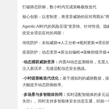
打破静态防御，数小时内完成策略极致迭代
核心创新：以变制变，将变异威胁的应对周期从“周/
Agentic AI时代的风险呈现“变异快、针对性
统安全滞后应对的局限：
传统防护：未知威胁➔人工分析➔规则更新➔滞后部
疫苗防护：动态变异➔算法自编程➔策略秒级升级
·
动态捕获威胁变异：
内置AI动态监测模块，无需人
注入新话术，无缝适配动态安全挑战。
·
小时级策略迭代优化：
基于感知到的威胁数据，
大幅提升动态防御效率。
·
多场景与多智能体协同：
实时适配智能体的多元
失控）。同时支持多智能体安全信息互通，织就一