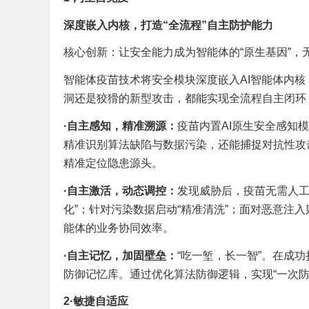
深度嵌入内核，打造
“全流程”自主防护能力
核心创新：让安全能力成为智能体的“原生基因”
智能体疫苗技术将安全模块深度嵌入AI智能体内核
洞还是狡猾的新型攻击，都能实现全流程自主闭环
·自主感知，精准溯源：
疫苗内置AI原生安全感知
精准识别算法缺陷与数据污染，还能捕捉对抗性攻击
精准定位隐患源头。
·
自主激活，动态调控：
发现威胁后，疫苗无需人工
化”；针对污染数据启动“精准清洗”；面对恶意注
能体的业务协同效率。
·
自主记忆，加固壁垒：
“吃一堑，长一智”。在成
防御记忆库。通过优化算法防御逻辑，实现“一次
2
·
敏捷自适应