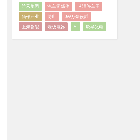
益禾集团
汽车零部件
艾润停车王
仙作产业
博世
JW万豪侯爵
上海鲁能
老板电器
AI
欧孚光电