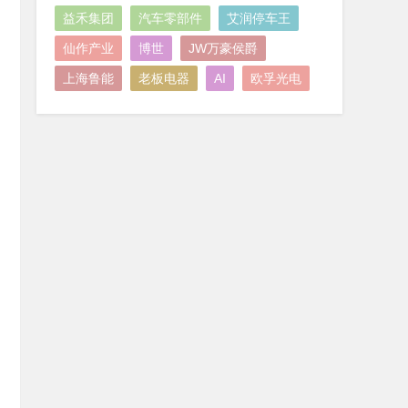
益禾集团
汽车零部件
艾润停车王
仙作产业
博世
JW万豪侯爵
上海鲁能
老板电器
AI
欧孚光电