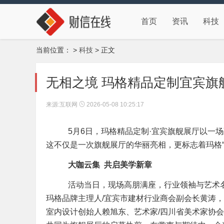
首页
资讯
科技
当前位置：
>
科技
> 正文
无相之境 玛格精品定制宜宾旗
来源:互联网
2026-05-08 10:25:17
5月6日，玛格精品定制·宜宾旗舰展厅以一场
这不仅是一次旗舰展厅的华丽亮相，更标志着玛格
大咖云集
共启美学新章
活动当日，现场高朋满座，行业领袖与艺术名家齐
玛格品牌主理人/宜宾市建材行业商会副会长黄涛
室内设计创始人赖旭东、艺术家/四川省美术家协