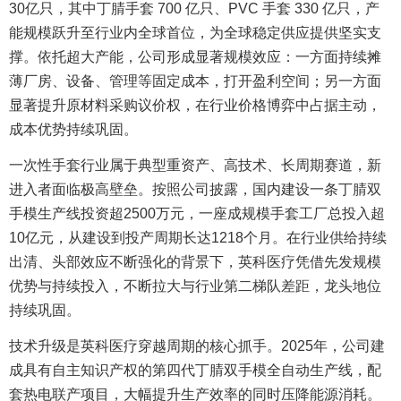
30亿只，其中丁腈手套 700 亿只、PVC 手套 330 亿只，产
能规模跃升至行业内全球首位，为全球稳定供应提供坚实支
撑。依托超大产能，公司形成显著规模效应：一方面持续摊
薄厂房、设备、管理等固定成本，打开盈利空间；另一方面
显著提升原材料采购议价权，在行业价格博弈中占据主动，
成本优势持续巩固。
一次性手套行业属于典型重资产、高技术、长周期赛道，新
进入者面临极高壁垒。按照公司披露，国内建设一条丁腈双
手模生产线投资超2500万元，一座成规模手套工厂总投入超
10亿元，从建设到投产周期长达1218个月。在行业供给持续
出清、头部效应不断强化的背景下，英科医疗凭借先发规模
优势与持续投入，不断拉大与行业第二梯队差距，龙头地位
持续巩固。
技术升级是英科医疗穿越周期的核心抓手。2025年，公司建
成具有自主知识产权的第四代丁腈双手模全自动生产线，配
套热电联产项目，大幅提升生产效率的同时压降能源消耗。