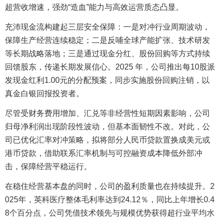
超营收增速，强劲“造血”能力与高效运营质态凸显。
充沛现金流构建起三层安全保障：一是对冲行业周期波动，
保障生产经营连续稳定；二是反哺全球产能扩张、技术研发
等长期战略落地；三是通过现金分红、股份回购等方式持续
回馈股东，传递长期发展信心。2025 年，公司推出每10股派
发现金红利1.00元的分配预案，同步实施股份回购注销，以
真金白银回报投资者。
尽管受财务费用增加、汇兑等非经营性短期因素影响，公司
归母净利润出现阶段性波动，但基本面韧性不改。对此，公
司已优化汇率对冲策略，拟将部分人民币贷款置换成美元或
港币贷款，借助联系汇率机制与可控融资成本降低外部冲
击，保障经营平稳运行。
在稳住经营基本盘的同时，公司的盈利质量也在持续提升。2
025年，英科医疗整体毛利率达到24.12％，同比上年增长0.4
8个百分点，公司凭借技术领先与规模优势获得超行业平均水