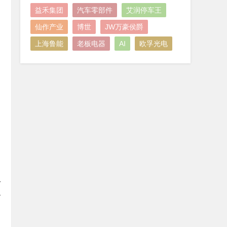
益禾集团
汽车零部件
艾润停车王
仙作产业
博世
JW万豪侯爵
上海鲁能
老板电器
AI
欧孚光电
方
而