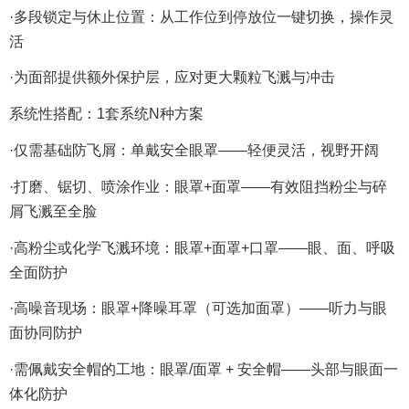
·多段锁定与休止位置：从工作位到停放位一键切换，操作灵
活
·为面部提供额外保护层，应对更大颗粒飞溅与冲击
系统性搭配：1套系统N种方案
·仅需基础防飞屑：单戴安全眼罩——轻便灵活，视野开阔
·打磨、锯切、喷涂作业：眼罩+面罩——有效阻挡粉尘与碎
屑飞溅至全脸
·高粉尘或化学飞溅环境：眼罩+面罩+口罩——眼、面、呼吸
全面防护
·高噪音现场：眼罩+降噪耳罩（可选加面罩）——听力与眼
面协同防护
·需佩戴安全帽的工地：眼罩/面罩 + 安全帽——头部与眼面一
体化防护