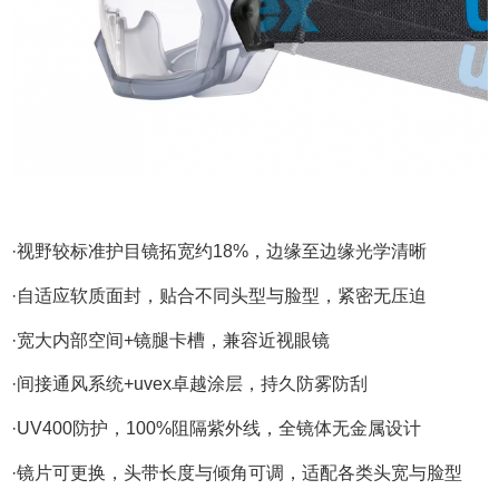
·视野较标准护目镜拓宽约18%，边缘至边缘光学清晰
·自适应软质面封，贴合不同头型与脸型，紧密无压迫
·宽大内部空间+镜腿卡槽，兼容近视眼镜
·间接通风系统+uvex卓越涂层，持久防雾防刮
·UV400防护，100%阻隔紫外线，全镜体无金属设计
·镜片可更换，头带长度与倾角可调，适配各类头宽与脸型