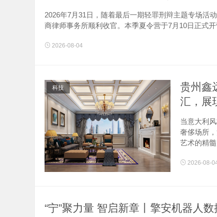
2026年7月31日，随着最后一期轻罪刑辩主题专场
商律师事务所顺利收官。本季夏令营于7月10日正式开营，以
2026-08-04
贵州鑫
科技
汇，展
当意大利风
奢侈场所，
艺术的精髓
2026-08-0
“宁”聚力量 智启新章丨擎安机器人