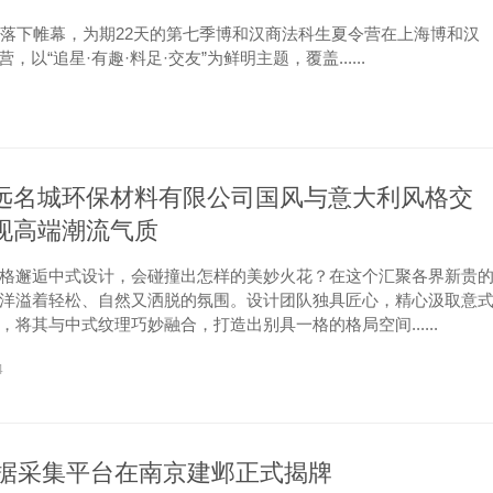
活动落下帷幕，为期22天的第七季博和汉商法科生夏令营在上海博和汉
“追星·有趣·料足·交友”为鲜明主题，覆盖......
远名城环保材料有限公司国风与意大利风格交
现高端潮流气质
格邂逅中式设计，会碰撞出怎样的美妙火花？在这个汇聚各界新贵
洋溢着轻松、自然又洒脱的氛围。设计团队独具匠心，精心汲取意
，将其与中式纹理巧妙融合，打造出别具一格的格局空间......
4
数据采集平台在南京建邺正式揭牌