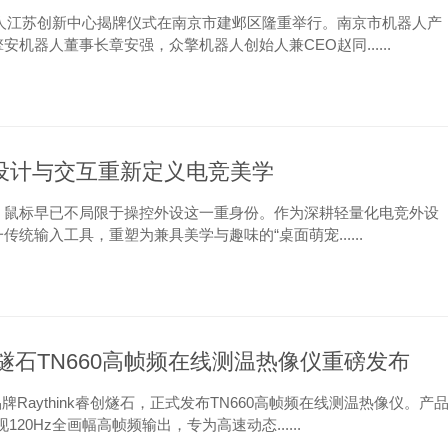
机器人江苏创新中心揭牌仪式在南京市建邺区隆重举行。南京市机器人产
器人董事长章安强，众擎机器人创始人兼CEO赵同......
用设计与交互重新定义电竞美学
，鼠标早已不局限于操控外设这一重身份。作为深耕轻量化电竞外设
输入工具，重塑为兼具美学与趣味的“桌面萌宠......
创燧石TN660高帧频在线测温热像仪重磅发布
aythink睿创燧石，正式发布TN660高帧频在线测温热像仪。产
120Hz全画幅高帧频输出，专为高速动态......