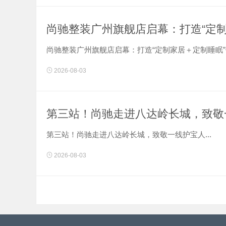
谁都想拥有一场不留遗憾的毕业聚会，
尚驰整装广州旗舰店启幕：打造“定
告别千篇一律拥挤嘈杂的KTV，
尚驰整装广州旗舰店启幕：打造“定制家居＋定制睡眠”健
摆脱局促简陋的外放杂音，
2026-08-03
不用赶场、无需限时，
在家就能打造专属的青春派对。
第三站！尚驰走进八达岭长城，致敬
Par......
第三站！尚驰走进八达岭长城，致敬一线护宝人...
2026-08-03