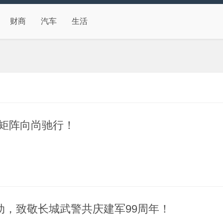
财商
汽车
生活
矩阵向尚驰行！
.
动，致敬长城武警共庆建军99周年！