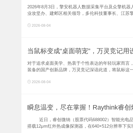
2026年8月3日，擎安机器人数据采集平台及众擎
业攻坚办、建邺区相关领导，多伦科技董事长、江苏擎安机
2026-08-04
当鼠标变成“桌面萌宠”，万灵竞记
对于追求桌面美学、热衷于个性表达的年轻玩家而言
装备的国产创新品牌，万灵竞记深谙此道，将鼠标这一传统
2026-08-04
瞬息温变，尽在掌握！Raythink睿
近日，睿创微纳（股票代码688002）智能光电品牌R
搭载12μm红外热成像探测器，在640×512分辨率下实现