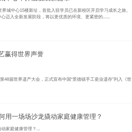
谷世界城中心15楼新址，首批入驻学员已在新校区开启学习成长之旅。
迈入全新发展阶段，将以更优质的环境、更紧密的......
技艺赢得世界声誉
织第48届世界遗产大会，正式宣布中国“景德镇手工瓷业遗存”列入《世
千年瓷都”美誉的江西景德镇，获得了全球......
何用一场场沙龙撬动家庭健康管理？
家庭健康管理？...