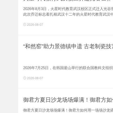
2026年8月3日，火星时代教育武汉校区正式迁入光
此次乔迁标志着扎根武汉十二年的火星时代教育武汉中心
2026-08-07
“和然窑”助力景德镇申遗 古老制瓷
2026年7月25日，在韩国釜山举行的联合国教科文组
界遗产名录》，成为我国第61项世界遗产。这意味着享有“
2026-08-07
御君方夏日沙龙场场爆满！御君方如
御君方夏日沙龙场场爆满！御君方如何用一场场沙龙撬动