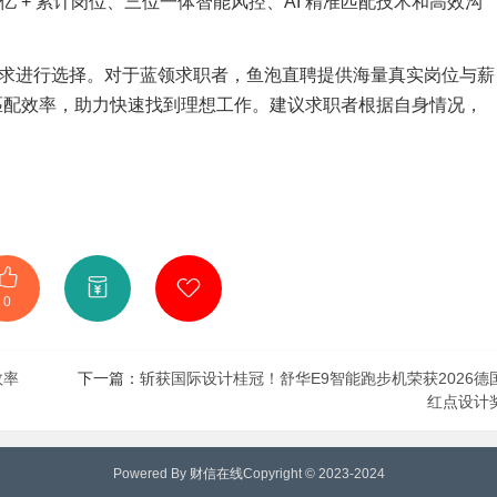
6 亿 + 累计岗位、三位一体智能风控、AI 精准匹配技术和高效沟
身需求进行选择。对于蓝领求职者，鱼泡直聘提供海量真实岗位与薪
升匹配效率，助力快速找到理想工作。建议求职者根据自身情况，
0
效率
下一篇：
斩获国际设计桂冠！舒华E9智能跑步机荣获2026德
红点设计
Powered By
财信在线
Copyright © 2023-2024