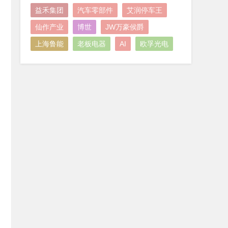
益禾集团
汽车零部件
艾润停车王
仙作产业
博世
JW万豪侯爵
上海鲁能
老板电器
AI
欧孚光电