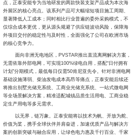
点，正泰安能专为当地研发的两款快装支架产品成为本次海
外展区的核心亮点。该系列产品可大幅缩短项目施工周期、
显著降低人工成本；同时相比行业普遍的委外采购模式，不
仅综合成本更优，更从源头规避了供应链波动风险，保障海
外项目交付的稳定性与及时性，全面强化了公司在欧洲市场
的核心竞争力。
面向非洲无电地区，PVSTAR推出直流离网解决方案，
无需依靠外部电网，可实现100%绿电自用，搭配“日付拥有
计划”分期模式，最低每日仅需50肯尼亚先令。针对非洲电网
基础设施薄弱、柴油发电成本高昂等痛点，正泰安能后续还
将推出别墅光储充系统、工商业光储充系统、一站式微电网
等全场景解决方案，精准适配城镇品质生活用电、工商业稳
定生产用电等多元需求。
以无界，链万象。正泰安能将以技术为帆、开放为舵、
价值为桨，携手全球伙伴并肩奋进，加速优质产品与解决方
案的创新突破与融合应用，让绿色电力惠及千行百业、千家