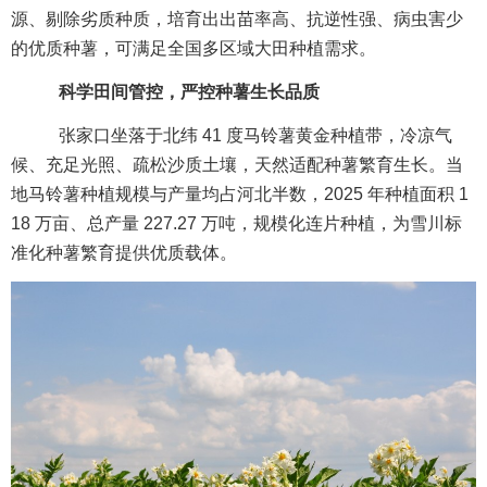
源、剔除劣质种质，培育出出苗率高、抗逆性强、病虫害少
的优质种薯，可满足全国多区域大田种植需求。
科学田间管控，严控种薯生长品质
张家口坐落于北纬 41 度马铃薯黄金种植带，冷凉气
候、充足光照、疏松沙质土壤，天然适配种薯繁育生长。当
地马铃薯种植规模与产量均占河北半数，2025 年种植面积 1
18 万亩、总产量 227.27 万吨，规模化连片种植，为雪川标
准化种薯繁育提供优质载体。