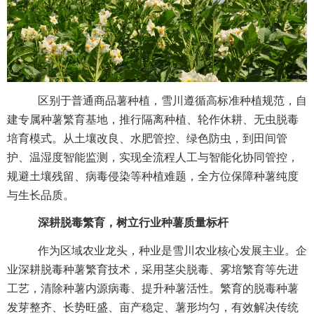
区别于普通商品薯种植，雪川遵循高标准种植规范，自
建专属种薯繁育基地，推行隔离种植、轮作休耕、无虫脱毒
培育模式。从土壤改良、水肥管控、绿色防虫，到田间管
护、温湿度智能监测，实现全流程人工与智能化协同管控，
规避土壤残留、病毒侵染等种植难题，全方位保障种薯纯度
与生长品质。
深耕脱毒繁育，树立行业种薯质量标杆
作为区域农业龙头，种业是雪川农业核心发展主业。企
业深耕脱毒种薯繁育技术，采用茎尖脱毒、雾培繁育等先进
工艺，清除种薯内源病毒、提升种薯活性。繁育的脱毒种薯
发芽整齐、长势旺盛、亩产稳定、薯形均匀，有效解决传统