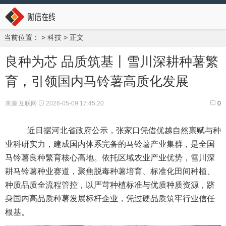
当前位置：
>
科技
> 正文
良种为芯 品质筑基丨雪川深耕种薯繁
育，引领国内马铃薯高质化发展
来源:互联网
2026-05-09 17:45:20
0
近日据河北省政府公示，张家口凭借优越自然禀赋与种
业科研实力，建成国内体系完备的马铃薯产业集群，是全国
马铃薯良种繁育核心高地。依托区域农业产业优势，雪川深
耕马铃薯种业赛道，聚焦脱毒种薯培育、标准化田间种植、
种质品质全流程管控，以严苛种植标准与优质种质资源，跻
身国内高品质种薯发展标杆企业，凭过硬品质筑牢行业信任
根基。