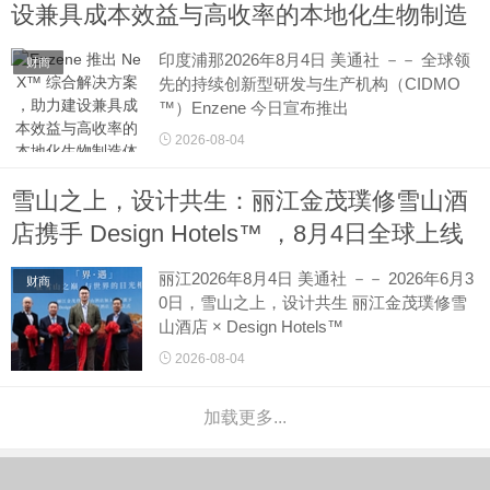
球...
设兼具成本效益与高收率的本地化生物制造
体系
印度浦那2026年8月4日 美通社 －－ 全球领
财商
先的持续创新型研发与生产机构（CIDMO
™）Enzene 今日宣布推出
NeX™。这一创新型端到端合作模式可帮助
2026-08-04
各国政府、机构及生物制药企业根据实际需
求，在当地建设世界一流的生物制造能力...
雪山之上，设计共生：丽江金茂璞修雪山酒
店携手 Design Hotels™ ，8月4日全球上线
启幕
丽江2026年8月4日 美通社 －－ 2026年6月3
财商
0日，雪山之上，设计共生 丽江金茂璞修雪
山酒店 × Design Hotels™
品牌签约发布会圆满举办。本次合作，标志
2026-08-04
着丽江金茂璞修雪山酒店正式成为万豪旗下
Design...
加载更多...