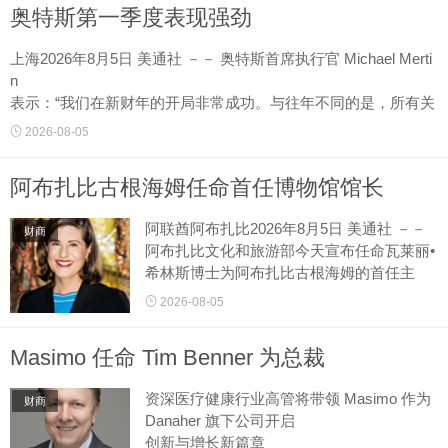
奥特斯第一季度表现强劲
上海2026年8月5日 美通社 －－ 奥特斯首席执行官 Michael Merti
n
表示：“我们在新财年的开局非常成功。与往年不同的是，所有关
键绩效指标均呈现正向增长，突显了我们策略的实力。奥特斯正
2026-08-05
受益于核心市场持续强劲的需求，并且...
阿布扎比古根海姆任命首任博物馆馆长
阿联酋阿布扎比2026年8月5日 美通社 －－
财商
阿布扎比文化和旅游部今天宣布任命瓦莱丽•
希林斯博士为阿布扎比古根海姆的首任主
任。
2026-08-05
Masimo 任命 Tim Benner 为总裁
《https：mmx.prnasia.commediaMS196375
6Valerie－H...
资深医疗健康行业高管将带领 Masimo 作为
财商
Danaher 旗下公司开启
创新与增长新篇章