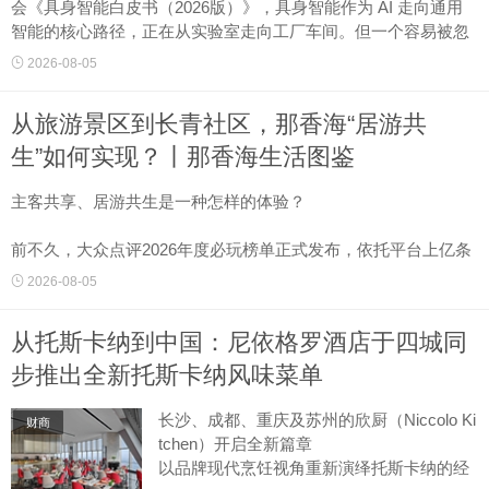
会《具身智能白皮书（2026版）》，具身智能作为 AI 走向通用
智能的核心路径，正在从实验室走向工厂车间。但一个容易被忽
略的事实是：当机器人进......
2026-08-05
从旅游景区到长青社区，那香海“居游共
生”如何实现？丨那香海生活图鉴
主客共享、居游共生是一种怎样的体验？
前不久，大众点评2026年度必玩榜单正式发布，依托平台上亿条
真实游客评价、多维度口碑数据客观甄选，那香海景区成功登
2026-08-05
榜，成为本年度威海公认必打卡滨海旅游度假目的地。这份......
从托斯卡纳到中国：尼依格罗酒店于四城同
步推出全新托斯卡纳风味菜单
长沙、成都、重庆及苏州的欣厨（Niccolo Ki
财商
tchen）开启全新篇章
以品牌现代烹饪视角重新演绎托斯卡纳的经