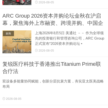
典风味
2026-08-05
苏州2026年8月5日 美通社 －－
ARC Group 2026资本并购论坛金秋在沪启
尼依格罗酒店诚邀宾客于欣厨，品味托斯卡
纳的美食精髓。全新风味菜单于202...
幕，聚焦海外上市融资、跨境并购、中国企
业全球化
上海2026年8月5日 美通社 －－ 作为全球领
财商
先的投资银行和管理咨询公司，ARC Group
正式宣布“2026资本并购论坛 •
中国上海站”（Capital Markets and M＆A For
2026-08-05
um 2026： China
Ed...
复锐医疗科技于香港推出Titanium Prime联
合疗法
双设备多能量协同赋能，创新分层抗衰方案，夯实亚太医美战略
布局
香港2026年8月5日 美通社 －－ 复锐医疗科技有限公司（英文“Si
2026-08-05
sram”；简称“公司”或“复锐医疗科技
”，股票代码：1696.HK），一家全球化的美丽健康集团，致...