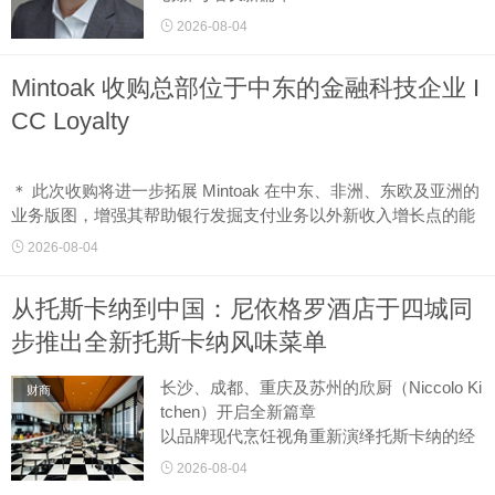
2026-08-04
加利福尼亚州尔湾2026年8月4日 美通社 －
－ Danaher 旗下公司、脉搏血氧测量及其他
Mintoak 收购总部位于中东的金融科技企业 I
患者监护领域专业诊断解决方案创新企业 M
as...
CC Loyalty
＊ 此次收购将进一步拓展 Mintoak 在中东、非洲、东欧及亚洲的
业务版图，增强其帮助银行发掘支付业务以外新收入增长点的能
力
2026-08-04
＊ 合并后业务年收入超过 3000 万美元，利润率超过 30％ 印度孟
买2026年8月4日 美通社...
从托斯卡纳到中国：尼依格罗酒店于四城同
步推出全新托斯卡纳风味菜单
长沙、成都、重庆及苏州的欣厨（Niccolo Ki
财商
tchen）开启全新篇章
以品牌现代烹饪视角重新演绎托斯卡纳的经
典风味
2026-08-04