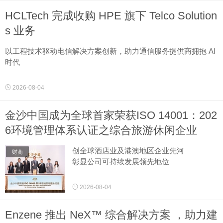
重庆2026年8月4日 美通社 －－
HCLTech 完成收购 HPE 旗下 Telco Solution
尼依格罗酒店诚邀宾客于欣厨，品味托斯卡
纳的美食精髓。全新风味菜单将于8月...
s 业务
以工程技术驱动电信解决方案创新，助力通信服务提供商拥抱 AI
时代
美国纽约及印度诺伊达2026年8月4日 美通社 －－ 全球领先的科
2026-08-04
技公司 HCLTech 《https：www.hcltech.com》
（印度国家证券交易所代...
金沙中国成为全球首家荣获ISO 14001：202
6环境管理体系认证之综合旅游休闲企业
创全球酒店业及港澳地区企业先河
财商
彰显公司可持续发展领先地位
澳门2026年8月4日 美通社 －－ 金沙中国日
2026-08-04
前获全球最具公信力的管理系统验证机构之
一英国标准协会（BSI）颁授ISO
Enzene 推出 NeX™ 综合解决方案 ，助力建
14001：2026环境管理体系认证，成为全