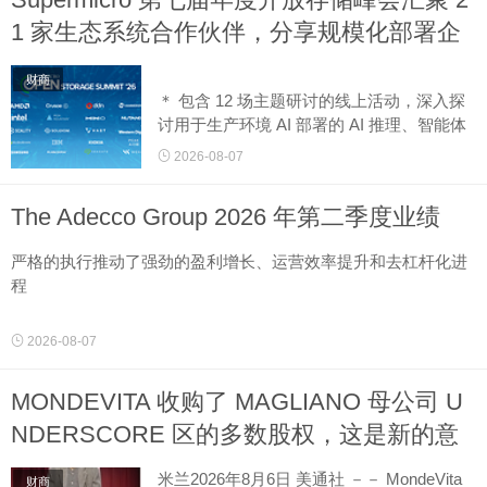
1 家生态系统合作伙伴，分享规模化部署企
业级 AI 的实用指南
财商
＊ 包含 12 场主题研讨的线上活动，深入探
讨用于生产环境 AI 部署的 AI 推理、智能体
AI、云存储及数据管理
2026-08-07
＊ 来自
AMD、DDN、Hammerspace、IBM、Inte
The Adecco Group 2026 年第二季度业绩
l、KIOXIA、MinIO、Nutani...
严格的执行推动了强劲的盈利增长、运营效率提升和去杠杆化进
程
根据 SIX 瑞士交易所上市规则第 53 条发布的特别公告
2026-08-07
瑞士苏黎世2026年8月7日 美通社 －－ 亮点
MONDEVITA 收购了 MAGLIANO 母公司 U
NDERSCORE 区的多数股权，这是新的意
＊ 强劲的有机收入同比增长 5.6％（工作日调整后）...
大利奢侈品平台的第二步
米兰2026年8月6日 美通社 －－ MondeVita
财商