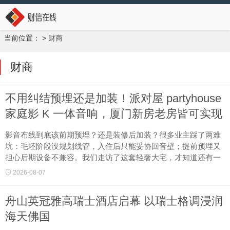
当前位置：
>
财商
财商
不用纠结预埋还是加装！派对屋 partyhouse
家庭影 K 一体音响，厦门新房老房皆可实现
沉浸式影 K 体验
影音布线到底该前期预埋？还是装修后加装？很多业主踩了两难
坑：毛坯阶段没规划线管，入住后只能妥协回音壁；提前预埋又
担心后期设备不兼容。我们走访了这套轻奢大宅，才知道还有一
种可能——不需要做选择。
2026-08-07
舟山英冠雅高瑞士酒店启幕 以瑞士格调浸润
本案......
海天佛国