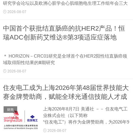
研究学会论坛以及欧洲心脏学会心肌细胞电生理工作组年会三大
重量级国际学术会议。
2026-08-07
一系列密集......
中国首个获批结直肠癌的抗HER2产品！恒
瑞ADC创新药艾维达®第3项适应症落地
＊ HORIZON－CRC01研究是全球首个在HER2阳性结直肠癌领
域取得阳性结果的Ⅲ期研究
＊ 艾维达®（注射用瑞康曲妥珠单抗）成为中国首个获批用于结
2026-08-07
直肠癌的抗HER2产品
＊ 瑞康曲妥珠单抗已在肺癌、乳腺癌、结直肠癌三大疾病...
住友电工成为上海2026年第48届世界技能大
赛金牌赞助商，赋能全球光通信技能人才成
长
上海2026年8月7日 美通社 －－ 住友电气工
财商
业株式会社（以下简称
“住友电工”）将作为金牌赞助商，为2026年9
月22日至27日在中国上海举办的第48届世界
2026-08-07