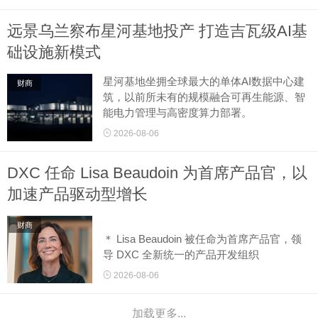
合征（Short bowel...
远景乌兰察布星河基地投产 打造吉瓦级AI基
础设施新模式
星河基地坐拥全球最大的单体AI数据中心建
财商
筑，以前所未有的规模融合可再生能源、智
能电力管理与高密度算力部署。
2026-08-06
乌兰察布2026年8月6日 美通社 －－
全球绿色科技龙头企业远景科技今日宣布，
DXC 任命 Lisa Beaudoin 为首席产品官，以
位于内蒙古乌兰察布的远景星河基地正式投
产。这...
加速产品驱动型增长
财商
＊ Lisa Beaudoin 被任命为首席产品官，领
导 DXC 全新统一的产品开发组织
＊ Beaudoin 最近主导了 DXC OASIS 的开
2026-08-06
发和发布，这是该公司面向托管服务的 AI 驱
动编排平台，现已投入生产，拥有 57 家...
加载更多...