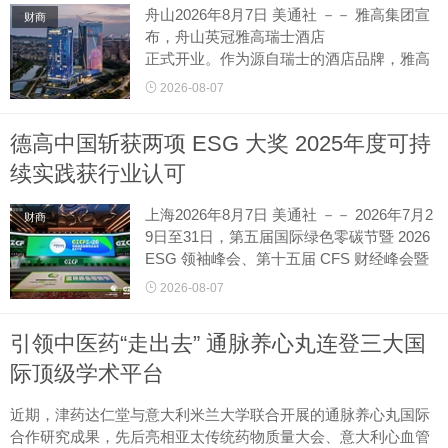
舟山2026年8月7日 美通社 －－ 雅高集团宣
财商
布，舟山英冠雅高瑞士酒店
正式开业。作为源自瑞士的酒店品牌，雅高
瑞士酒店始终将瑞士品质的精湛匠心与目的
2026-08-07
地本土文化浑然相融。舟山英冠雅高瑞士酒
店
德高中国斩获两项 ESG 大奖 2025年度可持
由雅高集团与浙江英冠控股集团联袂呈现，
落子于...
续实践获行业认可
上海2026年8月7日 美通社 －－ 2026年7月2
财商
9日至31日，第五届国际绿色零碳节暨 2026
ESG 领袖峰会、第十五届 CFS 财经峰会暨
2026
2026-08-07
新质生产力企业家大会在上海圆满举办。两
场国内可持续发展与经济转型领域标杆...
引领中医药“走出去” 通脉养心丸连登三大国
际顶级学术平台
近期，津药达仁堂与意大利米兰大学联合开展的通脉养心丸国际
合作研究成果，先后亮相亚太传统药物质量大会、意大利心血管