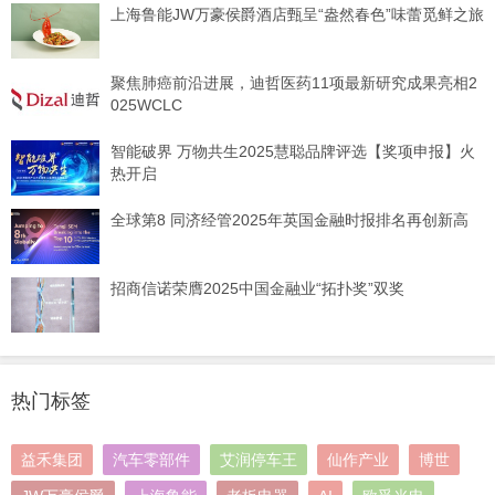
上海鲁能JW万豪侯爵酒店甄呈“盎然春色”味蕾觅鲜之旅
聚焦肺癌前沿进展，迪哲医药11项最新研究成果亮相2
025WCLC
智能破界 万物共生2025慧聪品牌评选【奖项申报】火
热开启
全球第8 同济经管2025年英国金融时报排名再创新高
招商信诺荣膺2025中国金融业“拓扑奖”双奖
热门标签
益禾集团
汽车零部件
艾润停车王
仙作产业
博世