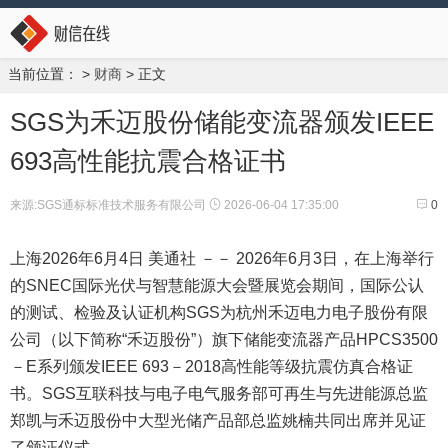
当前位置：
>
财商
> 正文
SGS为禾迈股份储能变流器颁发IEEE
693高性能抗震合格证书
来源:SGS通标标准技术服务有限公司
2026-06-04 17:35:00
0
上海
2026年6月4日
美通社 －－ 2026年6月3日，在上海举行
的SNEC国际光伏与智慧能源大会暨展览会期间，国际公认
的测试、检验及认证机构SGS为杭州禾迈电力电子股份有限
公司（以下简称“禾迈股份”）旗下储能变流器产品HPCS3500
－E系列颁发IEEE 693－2018高性能等级抗震仿真合格证
书。SGS互联科技与电子电气服务部可再生与先进能源总监
郑凯与禾迈股份中大型光储产品部总监姚楠共同出席并见证
了颁证仪式。