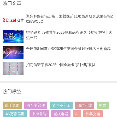
热门文章
聚焦肺癌前沿进展，迪哲医药11项最新研究成果亮相2
025WCLC
智能破界 万物共生2025慧聪品牌评选【奖项申报】火
热开启
全球第8 同济经管2025年英国金融时报排名再创新高
招商信诺荣膺2025中国金融业“拓扑奖”双奖
热门标签
益禾集团
汽车零部件
艾润停车王
仙作产业
博世
JW万豪侯爵
上海鲁能
老板电器
AI
欧孚光电