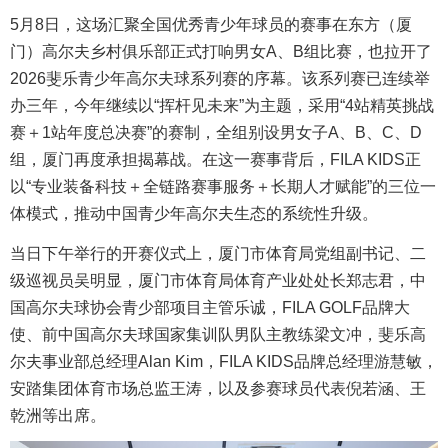
5月8日，这场汇聚全国优秀青少年球员的赛事在东方（厦
门）高尔夫乡村俱乐部正式打响男女A、B组比赛，也拉开了
2026斐乐青少年高尔夫球系列赛的序幕。该系列赛已连续举
办三年，今年继续以“挥杆见未来”为主题，采用“4站精英挑战
赛＋1站年度总决赛”的赛制，全组别设男女子A、B、C、D
组，厦门再度承担揭幕战。在这一赛事背后，FILA KIDS正
以“专业装备科技＋全链路赛事服务＋长期人才赋能”的三位一
体模式，推动中国青少年高尔夫生态的系统性升级。
当日下午举行的开赛仪式上，厦门市体育局党组副书记、二
级巡视员吴明显，厦门市体育局体育产业处处长郑志君，中
国高尔夫球协会青少部项目主管乐诚，FILA GOLF品牌大
使、前中国高尔夫球国家集训队男队主教练梁文冲，斐乐高
尔夫事业部总经理Alan Kim，FILA KIDS品牌总经理游慧敏，
安踏集团体育市场总监王涛，以及参赛球员代表倪若涵、王
乾洲等出席。