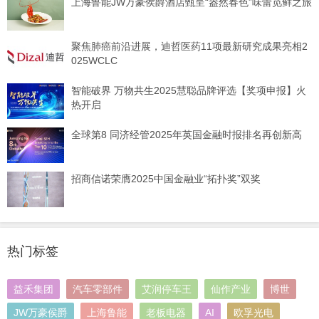
上海鲁能JW万豪侯爵酒店甄呈“盎然春色”味蕾觅鲜之旅
聚焦肺癌前沿进展，迪哲医药11项最新研究成果亮相2
025WCLC
智能破界 万物共生2025慧聪品牌评选【奖项申报】火
热开启
全球第8 同济经管2025年英国金融时报排名再创新高
招商信诺荣膺2025中国金融业“拓扑奖”双奖
热门标签
益禾集团
汽车零部件
艾润停车王
仙作产业
博世
JW万豪侯爵
上海鲁能
老板电器
AI
欧孚光电