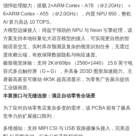
强悍处理能力：搭载 2×ARM Cortex－A78 （＠2.2GHz） ＋
6×ARM Cortex－A55 （＠2.0GHz），内置 NPU 850，整机
AI 算力高达 10 TOPS。
大模型边缘接入：得益于强劲的 NPU 与 Neon 引擎处理，该
方案支持本地轻量化大语言模型的接入，可实现更自然的智
能语音交互、实时库存预测及复杂的视觉识别任务，无需过
度依赖云端，有效保障数据隐私与响应速度。
极致视觉体验：支持 2K＠60fps （2560×1440） 15.6 英寸电
容式多点触控屏（G＋G），并具备 2D3D 图形加速能力。主
屏最高甚至可驱动 4K5K 超高清显示，为零售广告展示提供
工业级画质。
丰富接口与无缝连接：满足自动零售全场景
为了应对自动零售店复杂多变的需求，该 PCBA 留有了极具
竞争力的扩展接口阵列：
多维感知：支持 MIPI CSI 与 USB 双路摄像头接入，完美适