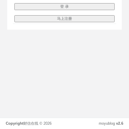
Copyright
财信在线 ©
2026
moyublog
v2.6