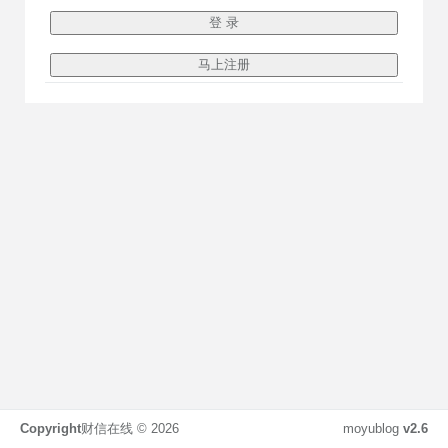
Copyright
财信在线 ©
2026
moyublog
v2.6