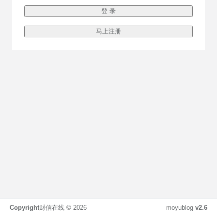
Copyright
财信在线 ©
2026
moyublog
v2.6