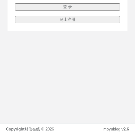
Copyright
财信在线 ©
2026
moyublog
v2.6