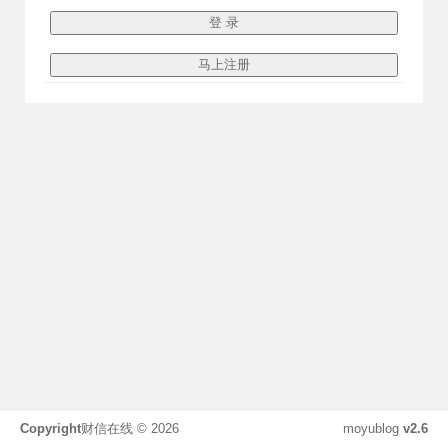
Copyright
财信在线 ©
2026
moyublog
v2.6