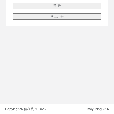
Copyright
财信在线 ©
2026
moyublog
v2.6